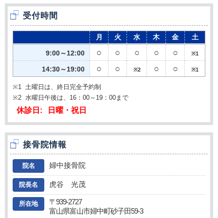
受付時間
月
火
水
木
金
土
○
○
○
○
○
9:00～12:00
※1
○
○
○
○
14:30～19:00
※2
※1
※1
土曜日は、終日完全予約制
※2
水曜日午後は、16：00～19：00まで
休診日:
日曜・祝日
接骨院情報
婦中接骨院
院名
虎谷 光茂
院長名
〒939-2727
所在地
富山県富山市婦中町砂子田59-3